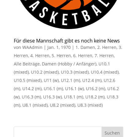
Für diese Mannschaft gibt es noch keine News
von
WAAdmin
|
Jan. 1, 1970
|
1. Damen
,
2. Herren
,
3.
Herren
,
4. Herren
,
5. Herren
,
6. Herren
,
7. Herren
,
Alle Beiträge
,
Damen (Hobby / Anfänger)
,
U10.1
(mixed)
,
U10.2 (mixed)
,
U10.3 (mixed)
,
U10.4 (mixed)
,
U10.5 (mixed)
,
U11 (w)
,
U12.1 (m)
,
U12.4 (m)
,
U12.6
(m)
,
U14.2 (m)
,
U16.1 (m)
,
U16.1 (w)
,
U16.2 (m)
,
U16.2
(w)
,
U16.3 (m)
,
U16.3 (w)
,
U18.1 (m)
,
U18.2 (m)
,
U18.3
(m)
,
U8.1 (mixed)
,
U8.2 (mixed)
,
U8.3 (mixed)
Suchen