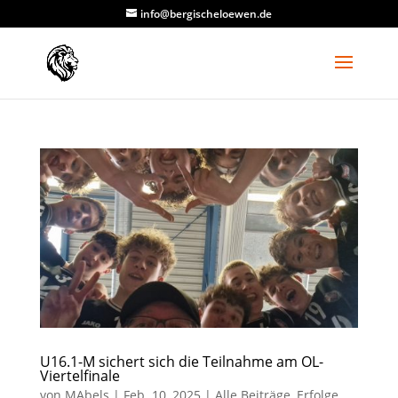
info@bergischeloewen.de
U16.1-M sichert sich die Teilnahme am OL-
Viertelfinale
von
MAbels
|
Feb. 10, 2025
|
Alle Beiträge
,
Erfolge
,