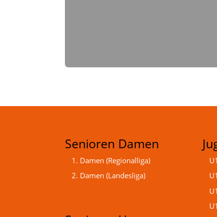
Senioren Damen
Ju
1. Damen (Regionalliga)
U1
2. Damen (Landesliga)
U1
U1
U1