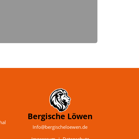
Bergische Löwen
hal
Info@bergischeloewen.de
Impressum
｜
Datenschutz