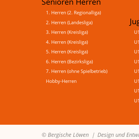
Senioren Herren
1. Herren (2. Regionalliga)
Ju
2. Herren (Landesliga)
3. Herren (Kreisliga)
U1
4. Herren (Kreisliga)
U1
5. Herren (Kreisliga)
U1
6. Herren (Bezirksliga)
U1
7. Herren (ohne Spielbetrieb)
U1
Hobby-Herren
U1
U1
U1
© Bergische Löwen ｜
Design und Entw