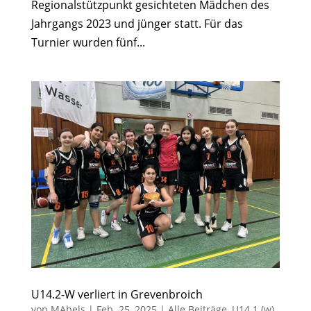
Regionalstützpunkt gesichteten Mädchen des
Jahrgangs 2023 und jünger statt. Für das
Turnier wurden fünf...
U14.2-W verliert in Grevenbroich
von
MAbels
|
Feb. 25, 2025
|
Alle Beiträge
,
U14.1 (w)
,