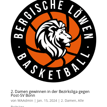
2. Damen gewinnen in der Bezirksliga gegen
Post-SV Bonn
von
WAAdmin
|
Jan. 15, 2024
|
2. Damen
,
Alle
Beiträge