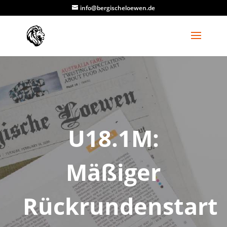
info@bergischeloewen.de
U18.1M:
Mäßiger
Rückrundenstart