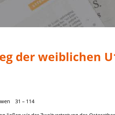
eg der weiblichen U
Löwen 31 – 114