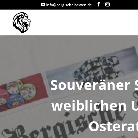
info@bergischeloewen.de
Souveräner S
weiblichen U
Ostera