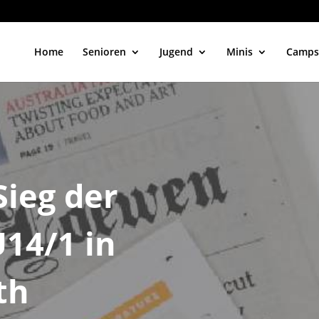
Home
Senioren
Jugend
Minis
Camps
ieg der
14/1 in
th