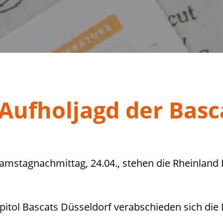
 Aufholjagd der Basc
mstagnachmittag, 24.04., stehen die Rheinland L
pitol Bascats Düsseldorf verabschieden sich die 