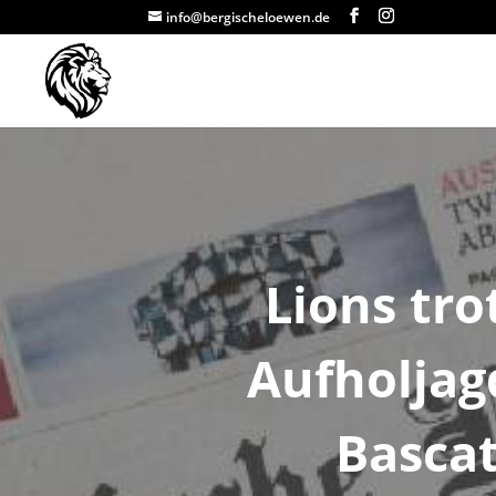
info@bergischeloewen.de
Lions tro
Aufholjag
Basca