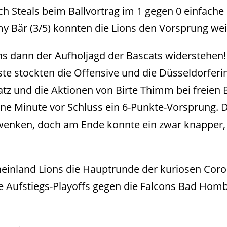
ch Steals beim Ballvortrag im 1 gegen 0 einfache
 Bär (3/5) konnten die Lions den Vorsprung weit
ons dann der Aufholjagd der Bascats widerstehen!
ste stockten die Offensive und die Düsseldorferi
z und die Aktionen von Birte Thimm bei freien B
ne Minute vor Schluss ein 6-Punkte-Vorsprung. D
nken, doch am Ende konnte ein zwar knapper, a
heinland Lions die Hauptrunde der kuriosen Coro
ie Aufstiegs-Playoffs gegen die Falcons Bad Homb