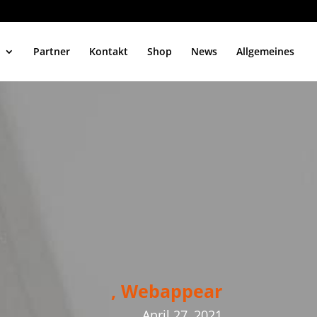
Partner
Kontakt
Shop
News
Allgemeines
, Webappear
April 27, 2021