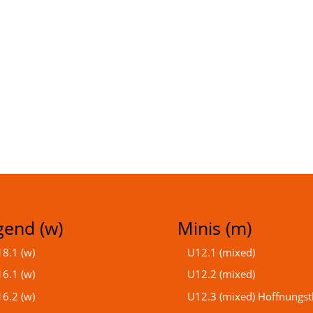
gend (w)
Minis (m)
8.1 (w)
U12.1 (mixed)
6.1 (w)
U12.2 (mixed)
6.2 (w)
U12.3 (mixed) Hoffnungst