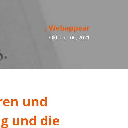
, Webappear
Oktober 06, 2021
eren und
g und die