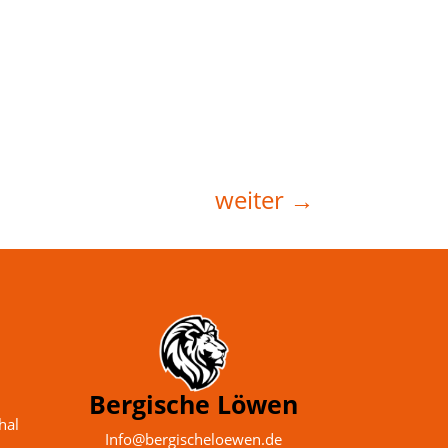
weiter
→
Bergische Löwen
hal
Info@bergischeloewen.de