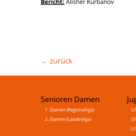
Bericht:
Alisher Kurbanov
←
zurück
Senioren Damen
Ju
1. Damen (Regionalliga)
U1
2. Damen (Landesliga)
U1
U1