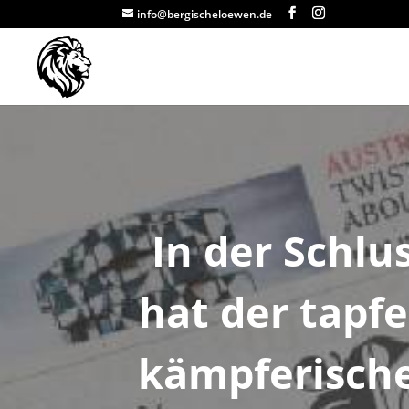
info@bergischeloewen.de
In der Schlu
hat der tapf
kämpferisch