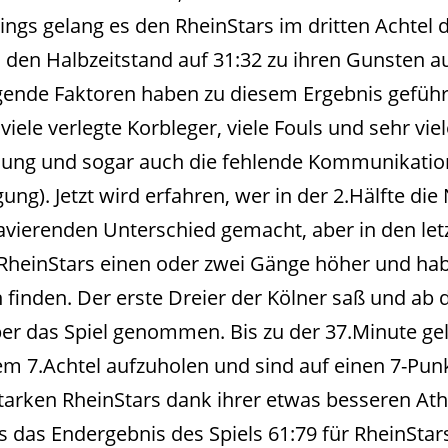
ings gelang es den RheinStars im dritten Achtel 
den Halbzeitstand auf 31:32 zu ihren Gunsten auf
lgende Faktoren haben zu diesem Ergebnis geführ
ele verlegte Korbleger, viele Fouls und sehr vie
ng und sogar auch die fehlende Kommunikation
gung). Jetzt wird erfahren, wer in der 2.Hälfte di
avierenden Unterschied gemacht, aber in den letz
e RheinStars einen oder zwei Gänge höher und ha
 finden. Der erste Dreier der Kölner saß und a
über das Spiel genommen. Bis zu der 37.Minute g
em 7.Achtel aufzuholen und sind auf einen 7-Pu
starken RheinStars dank ihrer etwas besseren Ath
s das Endergebnis des Spiels 61:79 für RheinStars