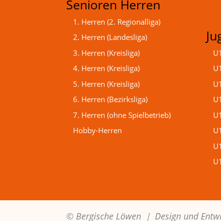
Senioren Herren
1. Herren (2. Regionalliga)
Ju
2. Herren (Landesliga)
3. Herren (Kreisliga)
U1
4. Herren (Kreisliga)
U1
5. Herren (Kreisliga)
U1
6. Herren (Bezirksliga)
U1
7. Herren (ohne Spielbetrieb)
U1
Hobby-Herren
U1
U1
U1
© Bergische Löwen ｜
Design und Entw