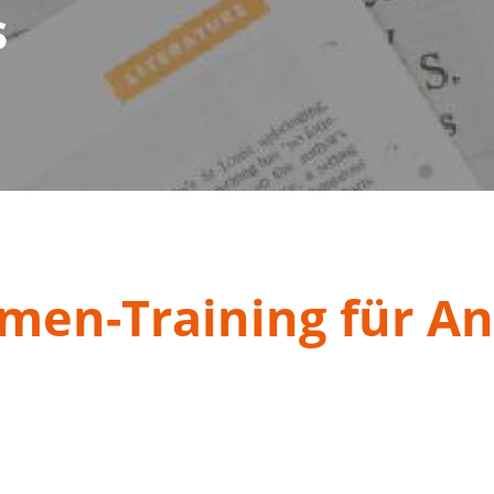
s
amen-Training für A