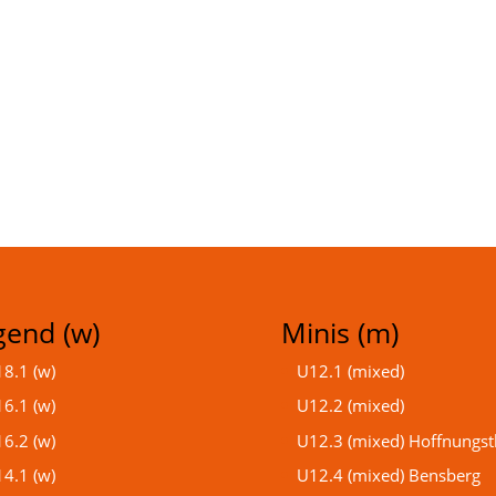
gend (w)
Minis (m)
8.1 (w)
U12.1 (mixed)
6.1 (w)
U12.2 (mixed)
6.2 (w)
U12.3 (mixed) Hoffnungst
4.1 (w)
U12.4 (mixed) Bensberg