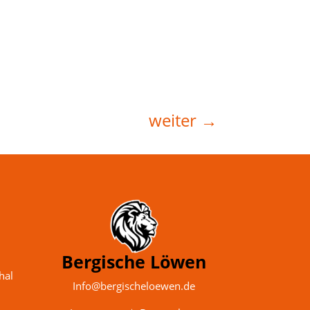
weiter
→
Bergische Löwen
hal
Info@bergischeloewen.de