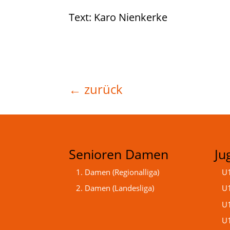
Text: Karo Nienkerke
←
zurück
Senioren Damen
Ju
1. Damen (Regionalliga)
U1
2. Damen (Landesliga)
U1
U1
U1