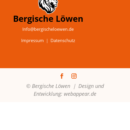
Bergische Löwen
Info@bergischeloewen.de
Impressum
｜
Datenschutz
© Bergische Löwen ｜
Design und
Entwicklung:
webappear.de